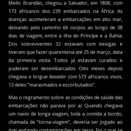
Mello Brandão, chegou a Salvador, em 1808, com
173 africanos dos 239 embarcados
na
África. As
doenças acometeram a embarcações em alto mar,
deixando pelo caminho 66 corpos ao longo de 38
dias de viagem, entre
a
ilha do Príncipe e a Bahia.
Dos sobreviventes 32 estavam com bexigas e
tiver
a
m que fazer quarentena até 25 de março, data
da primeira visita. Todos já estavam curados e
puderam ser desembarcados. Oito meses depois
chegava o brigue
Avoador
com 573 africanos vivos,
13 deles "marasmados e escorbutados".
Mas o regramento sobre as condições de saúde das
embarcações não parava por aí. Quando chegava
um navio de longa viagem, toda a comida a bordo,
chamada de “torna-viagem”, deveria ser jogado ao
mar evitando contaminações em terra. Foi o que se