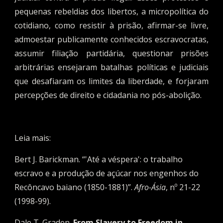
pequenas rebeldias dos libertos, a micropolítica do
cotidiano, como resistir à prisão, afirmar-se livre,
admoestar publicamente conhecidos escravocratas,
assumir filiação partidária, questionar prisões
arbitrárias ensejaram batalhas políticas e judiciais
que desafiaram os limites da liberdade, e forjaram
percepções de direito e cidadania no pós-abolição.
Leia mais:
Bert J. Barickman. “'Até a véspera': o trabalho 
escravo e a produção de açúcar nos engenhos do 
Recôncavo baiano (1850-1881)”. 
Afro-Ásia
, nº 21-22 
(1998-99).
Dale T. Graden. 
From Slavery to Freedom in 